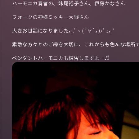
ハーモニカ奏者の、妹尾裕子さん、伊藤かなさん
フォークの神様ミッキー大野さん
大変お世話になりました｡:.ﾟヽ(´∀`｡)ﾉﾟ.:｡ ゜
素敵な方々とのご縁を大切に、これからも色んな場所でラ
ペンダントハーモニカも練習しますよー♬