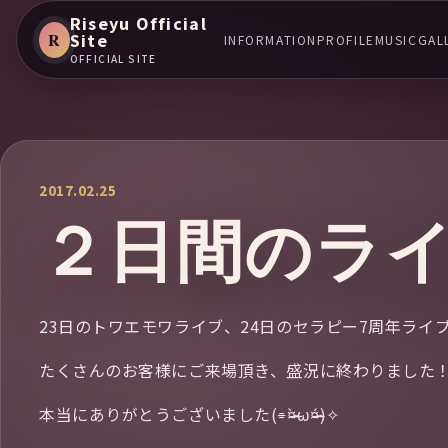
Riseyu Official
R
Site
INFORMATION
PROFILE
MUSIC
GAL
OFFICIAL SITE
2017.02.25
２日間のライ
23日のトワエモワライブ、24日のセラピー7周年ライ
たくさんのお客様にご来場頂き、盛況に終わりました
本当にありがとうございました(⌯¤̴̶̷̀ω¤̴̶̷́)✧