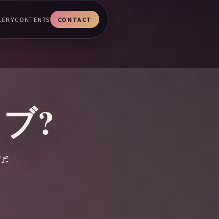
LERY
CONTENTS
CONTACT
ブ?
ブ♬
！