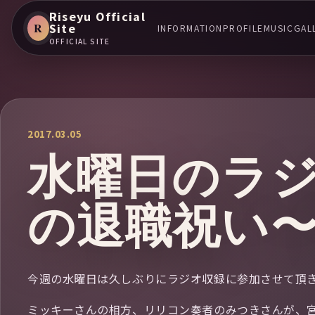
Riseyu Official
R
Site
INFORMATION
PROFILE
MUSIC
GAL
OFFICIAL SITE
2017.03.05
水曜日のラ
の退職祝い〜
今週の水曜日は久しぶりにラジオ収録に参加させて頂きました(⌯¤̴̶
ミッキーさんの相方、リリコン奏者のみつきさんが、