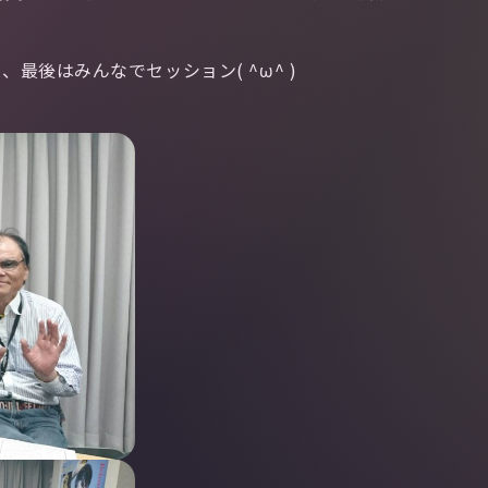
後はみんなでセッション( ^ω^ )