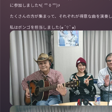
に参加しました٩( ⺤◊⺤)۶
たくさんの方が集まって、それぞれが得意な曲を演奏し、最
私はボンゴを担当しました(๑´⍢`๑)