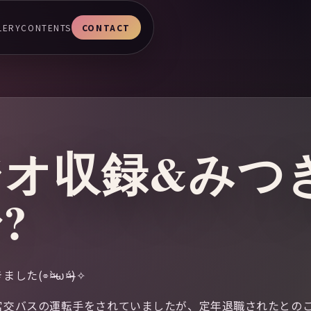
LERY
CONTENTS
CONTACT
ジオ収録&みつ
?
̷̀ω¤̴̶̷́)✧
宮交バスの運転手をされていましたが、定年退職されたとの