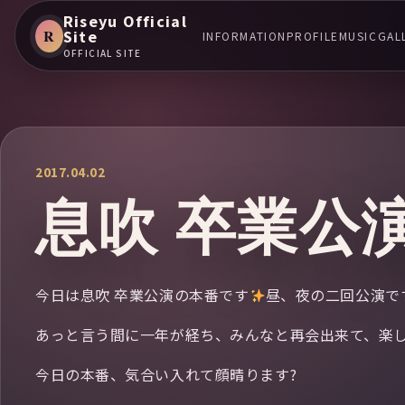
Riseyu Official
R
Site
INFORMATION
PROFILE
MUSIC
GAL
OFFICIAL SITE
2017.04.02
息吹 卒業公
今日は息吹 卒業公演の本番です
昼、夜の二回公演で
あっと言う間に一年が経ち、みんなと再会出来て、楽し
今日の本番、気合い入れて顔晴ります?