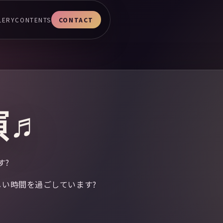
LERY
CONTENTS
CONTACT
演♬
す?
い時間を過ごしています?