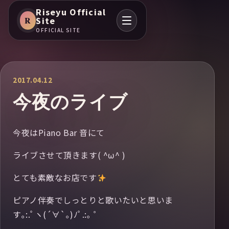
Riseyu Official
R
Site
OFFICIAL SITE
2017.04.12
今夜のライブ
今夜はPiano Bar 音にて
ライブさせて頂きます( ^ω^ )
とても素敵なお店です
ピアノ伴奏でしっとりと歌いたいと思いま
す｡:.ﾟヽ(´∀`｡)ﾉﾟ.:｡ ゜