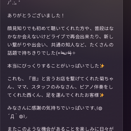
ﾉﾟ.:｡ ゜
ありがとうございました！
顔見知りでも初めて聴いてくれた方や、普段はな
かなか会えないけどライブで再会出来たり、新し
い繋がりや出会い、共通の知人など、たくさんの
話題で持ちきりでした(⌯¤̴̶̷̀ω¤̴̶̷́)✧
本当にびっくりすることがいっぱいでした
これも、『音』と言うお店を繋げてくれた菊ちゃ
ん、ママ、スタッフのみなさん、ピアノ伴奏をし
てくれた西くん、足を運んでくれたお客様
みなさんに感謝の気持ちでいっぱいです◟꒰◍
´Д‵◍꒱◞
またこのような機会があることを楽しみに日々が