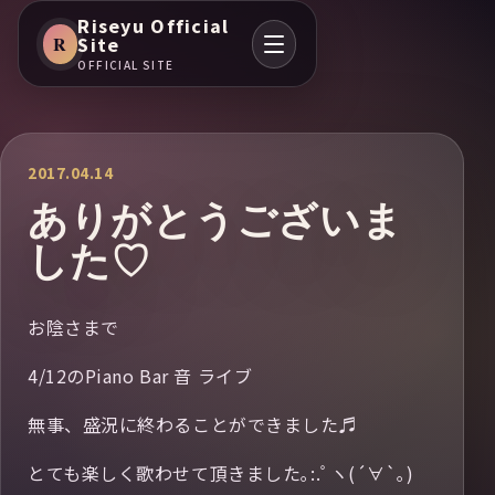
Riseyu Official
R
Site
OFFICIAL SITE
2017.04.14
ありがとうございま
した♡
お陰さまで
4/12のPiano Bar 音 ライブ
無事、盛況に終わることができました♬
とても楽しく歌わせて頂きました｡:.ﾟヽ(´∀`｡)