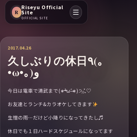
Riseyu Official
R
Site
OFFICIAL SITE
2017.04.26
久しぶりの休日٩(｡
•ω•｡) و
今日は電車で清武まで(∗ᵒ̶̶̷̀ω˂̶́∗)੭₎₎̊₊♡
お友達とランチ&カラオケしてきます
生憎の雨…だけど小降りになってきたし♬
休日でも１日ハードスケジュールになってます