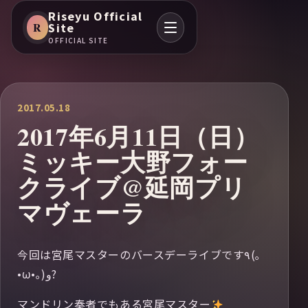
Riseyu Official
R
Site
OFFICIAL SITE
2017.05.18
2017年6月11日（日）
ミッキー大野フォー
クライブ@延岡プリ
マヴェーラ
今回は宮尾マスターのバースデーライブです٩(｡
•ω•｡) و?
マンドリン奏者でもある宮尾マスター