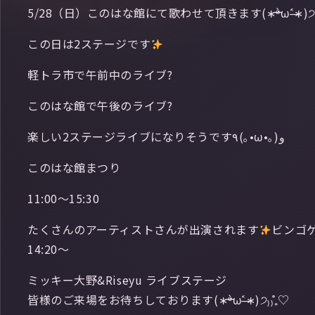
5/28（日）このはな館にて歌わせて頂きます(∗ᵒ̶̶̷̀ω˂̶́∗)੭₎₎
この日は2ステージです
軽トラ市で午前中のライブ?
このはな館で午後のライブ?
楽しい2ステージライブになりそうです٩(｡•ω•｡) و
このはな館まつり
11:00〜15:30
たくさんのアーティストさんが出演されます
14:20〜
ミッキー大野&Riseyu ライブステージ
皆様のご来場をお待ちしております(∗ᵒ̶̶̷̀ω˂̶́∗)੭₎₎̊₊♡