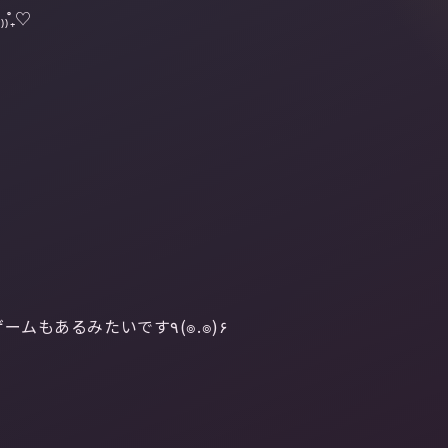
̊₊♡
ビンゴゲームもあるみたいです٩(๏.๏)۶