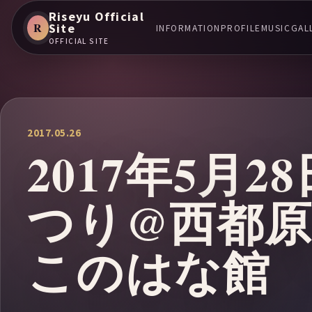
Riseyu Official
R
Site
INFORMATION
PROFILE
MUSIC
GAL
OFFICIAL SITE
2017.05.26
2017年5月
つり@西都
このはな館