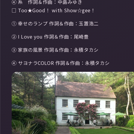
④ 糸 作詞＆作曲：中島みゆき
□ Too★Good！ with Show☆gee！
① 幸せのランプ 作詞＆作曲：玉置浩二
② I Love you 作詞＆作曲：尾崎豊
③ 家族の風景 作詞＆作曲：永積タカシ
④ サヨナラCOLOR 作詞＆作曲：永積タカシ