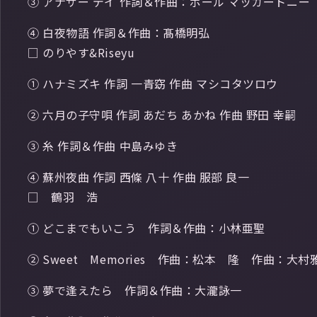
③ アナザー デイ 作詞＆作曲：ポール マッカートニー
④ 白夜物語 作詞＆作曲：髙橋明弘
□ のりやす&Riseyu
① ハナミズキ 作詞 一青窈 作曲 マシコタツロウ
② 六月の子守唄 作詞 あだち あかね 作曲 野田 幸嗣
③ 糸 作詞＆作曲 中島みゆき
④ 蘇州夜曲 作詞 西條 八十 作曲 服部 良一
□ 鶴羽 浩
① どこまでもいこう 作詞＆作曲：小林亜聖
② Sweet Memories 作曲：松本 隆 作曲：大村
③ 夢で逢えたら 作詞＆作曲：大瀧詠一