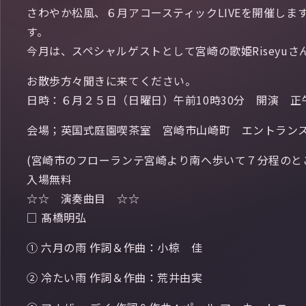
さわやか松風、６月アコースティックLIVEを開催し
す。
今月は、スペシャルゲストとして宮崎の歌姫Riseyu
お散歩方々聞きに来てください。
日時：６月２５日（日曜日）午前10時30分 開演 正
会場；英国式庭園喫茶室 宮崎市山崎町 エントラン
(宮崎市のフローランテ宮崎より南へ歩いて７分程のと
入場無料
☆☆ 演奏曲目 ☆☆
□ 髙橋明弘
① 六月の雨 作詞＆作曲：小椋 佳
② 冷たい雨 作詞＆作曲：荒井由実