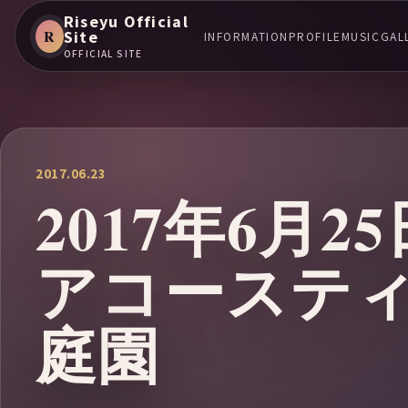
Riseyu Official
R
Site
INFORMATION
PROFILE
MUSIC
GAL
OFFICIAL SITE
2017.06.23
2017年6月
アコーステ
庭園