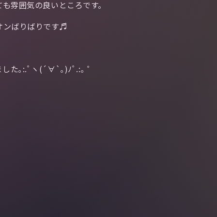
ても雰囲気の良いところです。
オンばりばりです♬
ﾟヽ(´∀`｡)ﾉﾟ.:｡ ゜