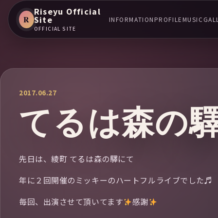
Riseyu Official
R
Site
INFORMATION
PROFILE
MUSIC
GAL
OFFICIAL SITE
2017.06.27
てるは森の
先日は、綾町 てるは森の驛にて
年に２回開催のミッキーのハートフルライブでした♬
毎回、出演させて頂いてます
感謝