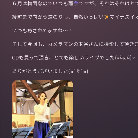
６月は梅雨なのでいつも雨
ですが、それはそれはと
綾町まで向かう道のりも、自然いっぱい
マイナスイ
いつも癒されてますね〜！
そして今回も、カメラマンの玉谷さんに撮影して頂きました｡:.
CDも買って頂き、とても楽しいライブでした(⌯¤̴̶̷̀ω¤̴̶̷́)✧
ありがとうございました(๑´⍢`๑)