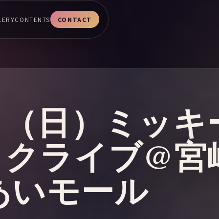
LERY
CONTENTS
CONTACT
2日（日）ミッ
ックライブ@宮
あいモール