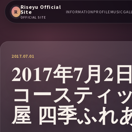
Riseyu Official
R
Site
INFORMATION
PROFILE
MUSIC
GAL
OFFICIAL SITE
2017.07.01
2017年7月
コースティ
屋 四季ふれ