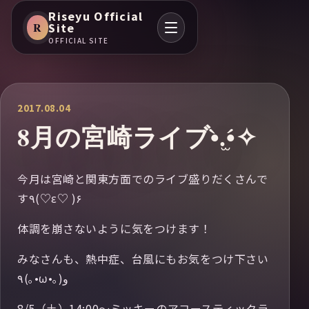
Riseyu Official
R
Site
OFFICIAL SITE
2017.08.04
8月の宮崎ライブ•̀.̫•́✧
今月は宮崎と関東方面でのライブ盛りだくさんで
す٩(♡ε♡ )۶
体調を崩さないように気をつけます！
みなさんも、熱中症、台風にもお気をつけ下さい
٩(｡•ω•｡) و
8/5（土）14:00〜ミッキーのアコースティックラ