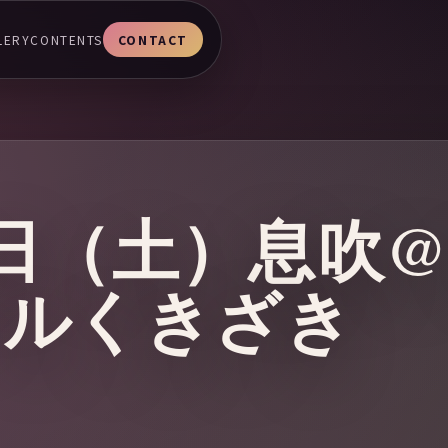
LERY
CONTENTS
CONTACT
19日（土）息吹
ールくきざき