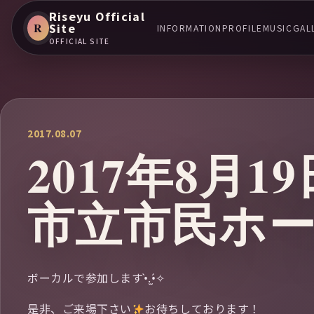
Riseyu Official
R
Site
INFORMATION
PROFILE
MUSIC
GAL
OFFICIAL SITE
2017.08.07
2017年8月
市立市民ホ
ボーカルで参加します•̀.̫•́✧
是非、ご来場下さい
お待ちしております！