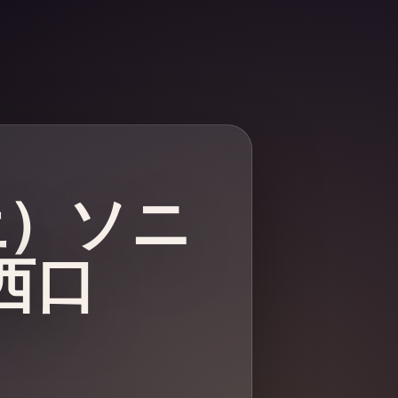
・土）ソニ
西口