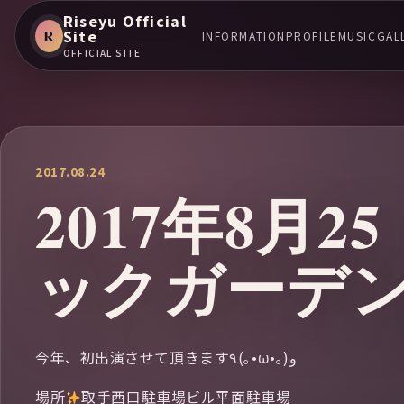
Riseyu Official
R
Site
INFORMATION
PROFILE
MUSIC
GAL
OFFICIAL SITE
2017.08.24
2017年8月
ックガーデン
今年、初出演させて頂きます٩(｡•ω•｡) و
場所
取手西口駐車場ビル平面駐車場