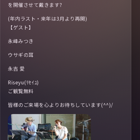
を開催させて戴きます?
(年内ラスト・来年は3月より再開)
【ゲスト】
永峰みつき
ウサギの耳
永吉 愛
Riseyu(ﾘｾｲﾕ)
ご観覧無料
皆様のご来場を心よりお待ちしています(^^)/