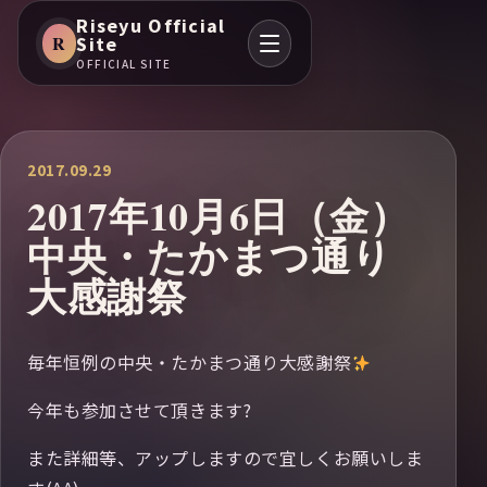
Riseyu Official
R
Site
OFFICIAL SITE
2017.09.29
2017年10月6日（金）
中央・たかまつ通り
大感謝祭
毎年恒例の中央・たかまつ通り大感謝祭
今年も参加させて頂きます?
また詳細等、アップしますので宜しくお願いしま