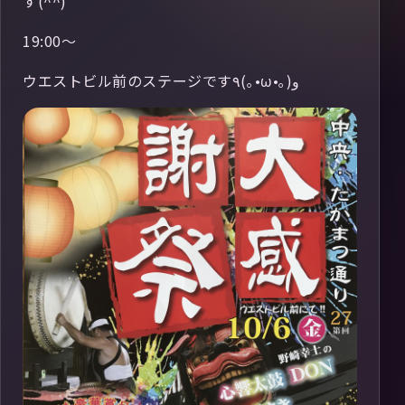
す(^^)
19:00〜
ウエストビル前のステージです٩(｡•ω•｡) و