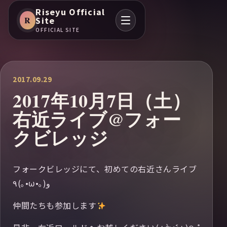
Riseyu Official
R
Site
OFFICIAL SITE
2017.09.29
2017年10月7日（土）
右近ライブ@フォー
クビレッジ
フォークビレッジにて、初めての右近さんライブ
٩(｡•ω•｡) و
仲間たちも参加します