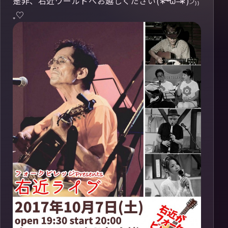
是非、右近ワールドへお越しください(∗ᵒ̶̶̷̀ω˂̶́∗)੭₎₎̊
₊♡