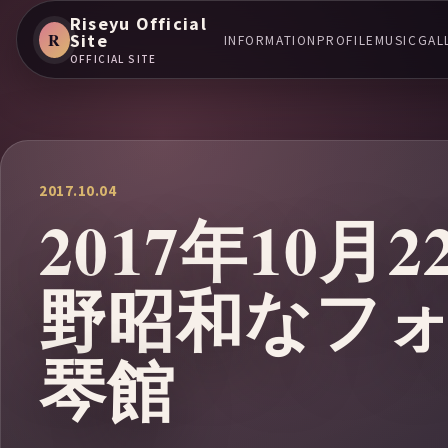
Riseyu Official
R
Site
INFORMATION
PROFILE
MUSIC
GAL
OFFICIAL SITE
2017.10.04
2017年10
野昭和なフォ
琴館