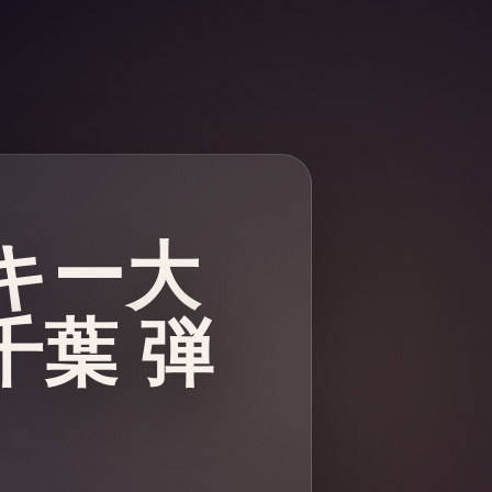
ッキー大
葉 弾