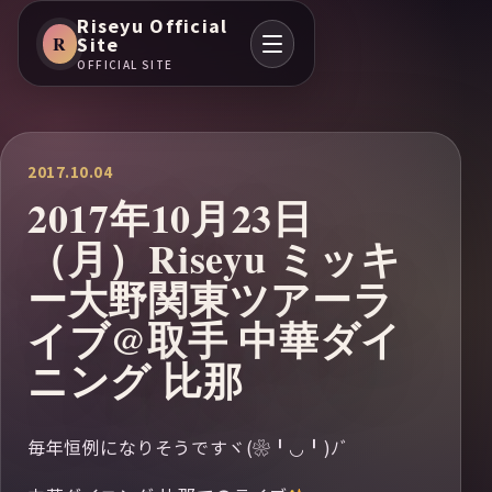
Riseyu Official
R
Site
OFFICIAL SITE
2017.10.04
2017年10月23日
（月）Riseyu ミッキ
ー大野関東ツアーラ
イブ@取手 中華ダイ
ニング 比那
毎年恒例になりそうですヾ(❀╹◡╹)ﾉﾞ