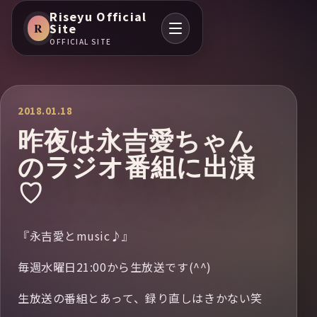
Riseyu Official
R
Site
OFFICIAL SITE
2018.01.18
昨夜は永吉愛ちゃん
のラジオ番組に出演
♡
『永吉愛とmusic♪』
毎週水曜日21:00から生放送です(^^)
生放送の番組とあって、録り直しはきかない笑