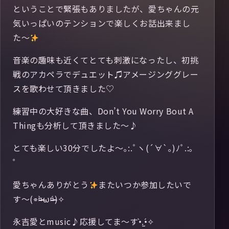
ということで緊張もありましたが、愛ちゃんの元
気いっぱいのテンションで楽しくお話出来まし
た〜
音楽の趣味も近くてとても刺激になったし、初挑
戦のアカペラでデュエット♫アメージンググレー
スを歌わせて頂きました♡
練習中の大好きな曲、Don’t You Worry Bout A
Thingも分析して頂きました〜♪
とても楽しい30分でしたよ〜｡:.ﾟヽ(´∀`｡)ﾉﾟ.:｡
゜
愛ちゃんありがとう
またいつか参加したいで
す〜(⌯¤̴̶̷̀ω¤̴̶̷́)✧
永吉愛とmusic♪応援してま〜す•̀.̫•́✧