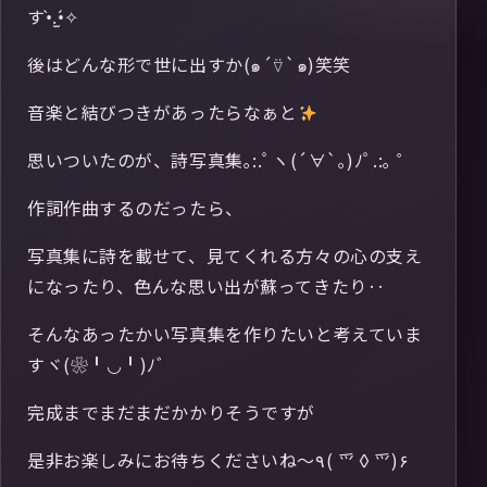
す•̀.̫•́✧
後はどんな形で世に出すか(๑´⍢`๑)笑笑
音楽と結びつきがあったらなぁと
思いついたのが、詩写真集｡:.ﾟヽ(´∀`｡)ﾉﾟ.:｡ ゜
作詞作曲するのだったら、
写真集に詩を載せて、見てくれる方々の心の支え
になったり、色んな思い出が蘇ってきたり‥
そんなあったかい写真集を作りたいと考えていま
すヾ(❀╹◡╹)ﾉﾞ
完成までまだまだかかりそうですが
是非お楽しみにお待ちくださいね〜٩( ⺤◊⺤)۶