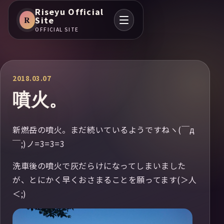
Riseyu Official
R
Site
OFFICIAL SITE
2018.03.07
噴火。
新燃岳の噴火。まだ続いているようですねヽ(￣д
￣;)ノ=3=3=3
洗車後の噴火で灰だらけになってしまいました
が、とにかく早くおさまることを願ってます(＞人
＜;)