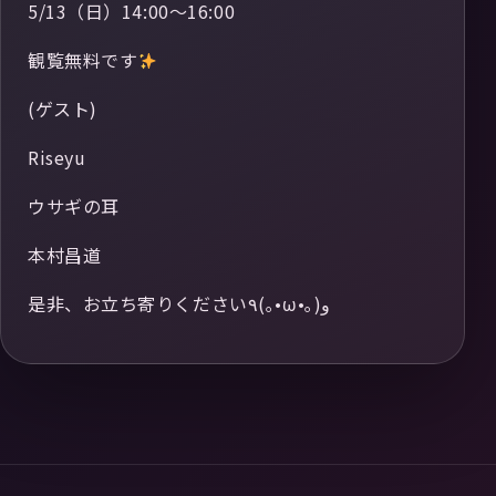
5/13（日）14:00〜16:00
観覧無料です
(ゲスト)
Riseyu
ウサギの耳
本村昌道
是非、お立ち寄りください٩(｡•ω•｡) و