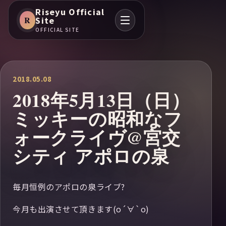
Riseyu Official
R
Site
OFFICIAL SITE
2018.05.08
2018年5月13日（日）
ミッキーの昭和なフ
ォークライヴ@宮交
シティ アポロの泉
毎月恒例のアポロの泉ライブ?
今月も出演させて頂きます(о´∀`о)