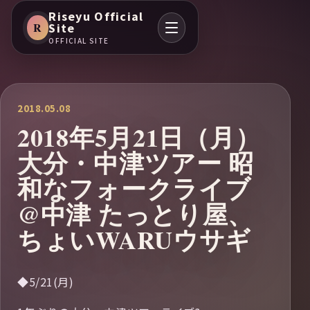
Riseyu Official
R
Site
OFFICIAL SITE
2018.05.08
2018年5月21日（月）
大分・中津ツアー 昭
和なフォークライブ
@中津 たっとり屋、
ちょいWARUウサギ
◆5/21(月)