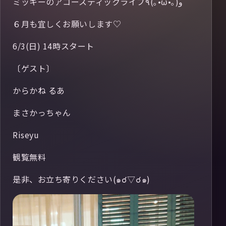
ミッキーのアコースティックライブ٩(｡•ω•｡) و
６月も宜しくお願いします♡
6/3(日) 14時スタート
〔ゲスト〕
からかね るあ
まさかっちゃん
Riseyu
観覧無料
是非、お立ち寄りください(๑☌▽☌๑)