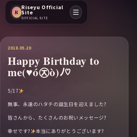
Riseyu Official
R
Site
OFFICIAL SITE
2018.05.20
Happy Birthday to
me(♥ó㉨ò)ﾉ♡
5/17
無事、永遠のハタチの誕生日を迎えました?
皆さんから、たくさんのお祝いメッセージ?
幸せです?
本当にありがとうございます?