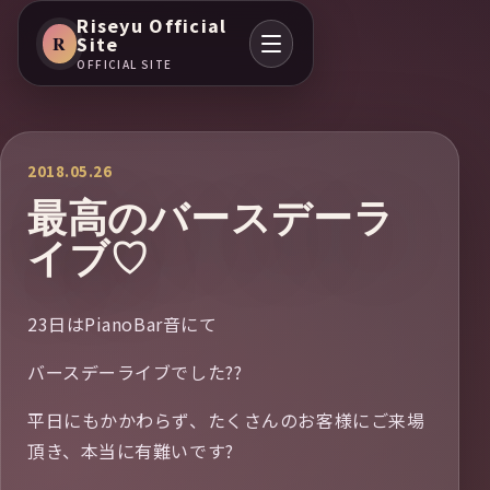
Riseyu Official
R
Site
OFFICIAL SITE
2018.05.26
最高のバースデーラ
イブ♡
23日はPianoBar音にて
バースデーライブでした??
平日にもかかわらず、たくさんのお客様にご来場
頂き、本当に有難いです?