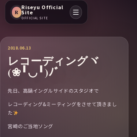
Riseyu Official
R
Site
OFFICIAL SITE
2018.06.13
レコーディングヾ
(❀╹◡╹)ﾉﾞ
先日、高鍋イングルサイドのスタジオで
レコーディング&ミーティングをさせて頂きまし
た
宮崎のご当地ソング