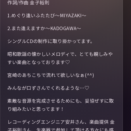
作詞/作曲 金子裕則
1.めぐり逢いふたたび〜MIYAZAKI〜
2.また逢えますか〜KADOGAWA〜
シングルCDの制作に取り掛かってます。
昭和歌謡の懐かしいメロディで、とても親しみや
すい楽曲となっております♡
宮崎のあちこちで流れて欲しいなぁ(^^)
みんなが口ずさんでくれるような…♡
素敵な音源を完成させるためにも、妥協ぜすに取
り組みたいと思ってます！
レコーディングエンジニア安井さん、楽曲提供 金
子裕則さん、生楽器で参加して頂ける方々にも感