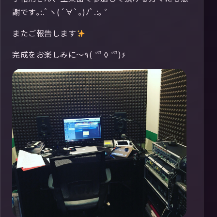
謝です｡:.ﾟヽ(´∀`｡)ﾉﾟ.:｡ ゜
またご報告します
完成をお楽しみに〜٩( ⺤◊⺤)۶