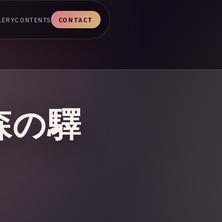
LERY
CONTENTS
CONTACT
森の驛