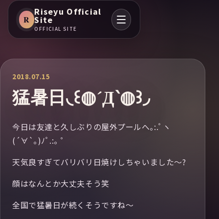
Riseyu Official
R
Site
OFFICIAL SITE
2018.07.15
猛暑日◟꒰◍´Д‵◍꒱◞
今日は友達と久しぶりの屋外プールへ｡:.ﾟヽ
(´∀`｡)ﾉﾟ.:｡ ゜
天気良すぎてバリバリ日焼けしちゃいました〜?
顔はなんとか大丈夫そう笑
全国で猛暑日が続くそうですね〜