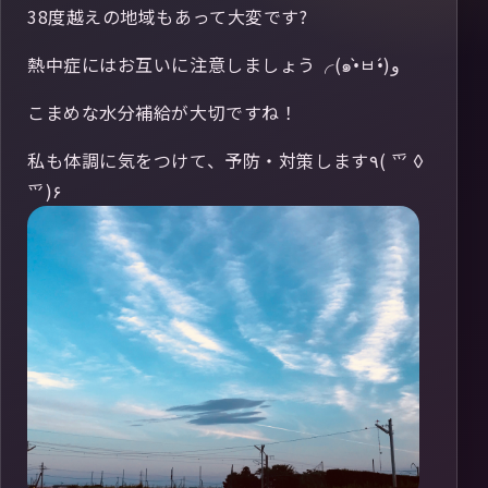
38度越えの地域もあって大変です?
熱中症にはお互いに注意しましょう╭(๑•̀ㅂ•́)و
こまめな水分補給が大切ですね！
私も体調に気をつけて、予防・対策します٩( ⺤◊
⺤)۶