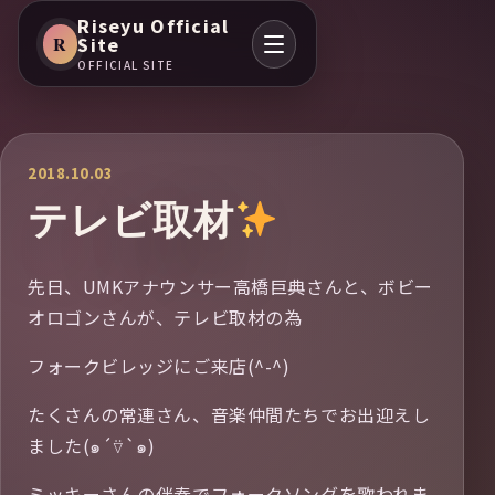
Riseyu Official
R
Site
OFFICIAL SITE
2018.10.03
テレビ取材
先日、UMKアナウンサー高橋巨典さんと、ボビー
オロゴンさんが、テレビ取材の為
フォークビレッジにご来店(^-^)
たくさんの常連さん、音楽仲間たちでお出迎えし
ました(๑´⍢`๑)
ミッキーさんの伴奏でフォークソングを歌われま