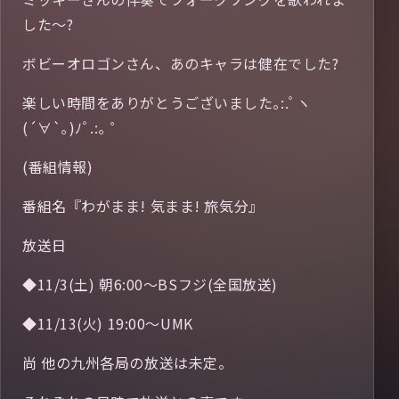
した〜?
ボビーオロゴンさん、あのキャラは健在でした?
楽しい時間をありがとうございました｡:.ﾟヽ
(´∀`｡)ﾉﾟ.:｡ ゜
(番組情報)
番組名『わがまま! 気まま! 旅気分』
放送日
◆11/3(土) 朝6:00～BSフジ(全国放送)
◆11/13(火) 19:00～UMK
尚 他の九州各局の放送は未定。