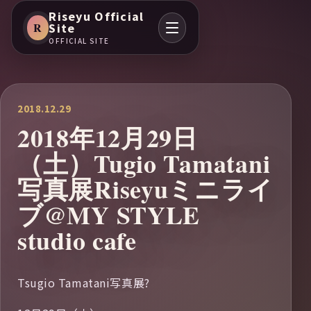
Riseyu Official
R
Site
OFFICIAL SITE
2018.12.29
2018年12月29日
（土）Tugio Tamatani
写真展Riseyuミニライ
ブ@MY STYLE
studio cafe
Tsugio Tamatani写真展?