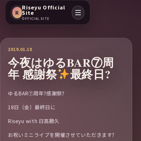
Riseyu Official
R
Site
OFFICIAL SITE
2019.01.18
今夜はゆるBAR⑦周
年 感謝祭
最終日?
ゆるBAR⑦周年?感謝祭?
18日（金）最終日に
Riseyu with 日高勝久
お祝いミニライブを開催させていただきます?