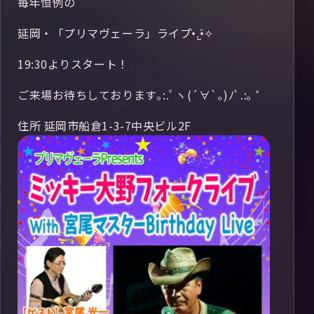
毎年恒例の
延岡・「プリマヴェーラ」ライブ•̀.̫•́✧
19:30よりスタート！
ご来場お待ちしております｡:.ﾟヽ(´∀`｡)ﾉﾟ.:｡ ゜
住所 延岡市船倉1-3-7中央ビル2F