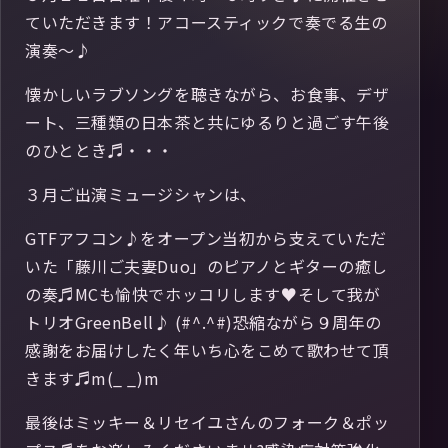
ていただきます！アコースティックで奏でる生の
演奏～♪
懐かしいラブソングを聴きながら、お食事、デザ
ート、三種類の日本茶と共にゆるりと過ごす午後
のひととき♬・・・
３月ご出演ミュージシャンは、
GTFアフコン♪をオープン当初から支えていただ
いた「藤川ご夫妻Duo」のピアノとギターの癒し
の奏♬MCも愉快でホッコリします♥そして我が
トリオGreenBell♪ (#^.^#)恐縮ながら９周年の
感謝をお届けしたく年いち心をこめて歌わせて頂
きます♬m(_ _)m
最後はミッキー＆リセイユさんのフォーク＆ポッ