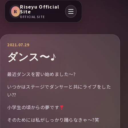
Riseyu Official
R
Site
OFFICIAL SITE
2021.07.29
ダンス〜♪
最近ダンスを習い始めました〜?
いつかはステージでダンサーと共にライブをした
い??
小学生の頃からの夢です
そのためには私がしっかり踊らなきゃ〜?笑