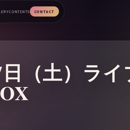
LERY
CONTENTS
CONTACT
月27日（土）ラ
OX