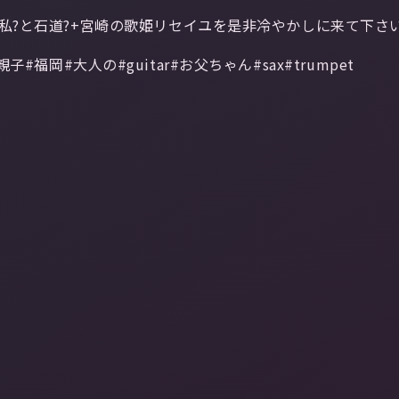
ケル私?と石道?+宮崎の歌姫リセイユを是非冷やかしに来て下さ
s#親子#福岡#大人の#guitar#お父ちゃん#sax#trumpet