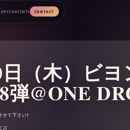
LERY
CONTENTS
CONTACT
月30日（木）ビ
8弾@ONE DR
させて下さい?
エズ