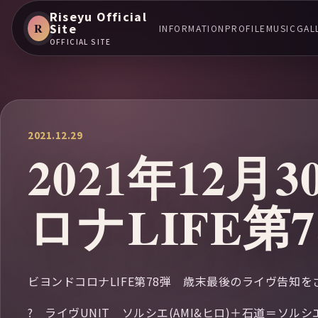
Riseyu Official
R
Site
INFORMATION
PROFILE
MUSIC
GAL
OFFICIAL SITE
2021.12.29
2021年12
ロナLIFE第7
ビヨンドコロナLIFE第78弾 歳末最後のライヴ告知を
? ライヴUNIT ソルシエ(AMI&ヒロ)＋石道＝ソルシ