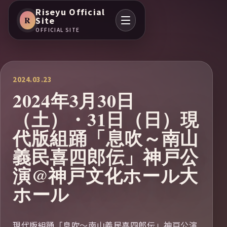
Riseyu Official
R
Site
OFFICIAL SITE
2024.03.23
2024年3月30日
（土）・31日（日）現
代版組踊「息吹～南山
義民喜四郎伝」神戸公
演@神戸文化ホール大
ホール
現代版組踊「息吹～南山義民喜四郎伝」神戸公演