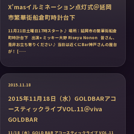
X’masイルミネーション点灯式＠延岡
市繁華街船倉町時計台下
11月21日土曜日17時スタート♪ 場所：延岡市の繁華街船倉
町時計台下 出演⭐︎ ミッキー大野 Riseyu Nonon 皆さん、
是非お立ち寄りください♪ 当日は近くにBar神戸さんの屋台
が！ [……
2015.11.18
2015年11月18日（水）GOLDBARアコ
ースティックライブVOL.11＠viva
GOLDBAR
11/18（水）GOLD BAR アコースティックライブ VOL.11