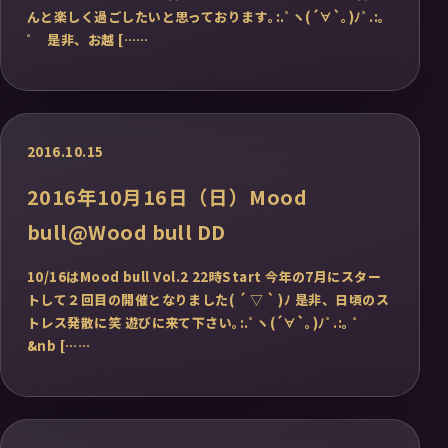
んと楽しく過ごしたいと思っております｡:.ﾟヽ(´∀`｡)ﾉﾟ.:｡
゜ 是非、お越 [……
2016.10.15
2016年10月16日（日）Mood
bull@Wood bull DD
10/16はMood bull Vol.2 22時Start 今年の7月にスター
トして２回目の開催となりました( ´ ▽ ` )ﾉ 是非、日頃のス
トレス発散に笑 遊びに来て下さい｡:.ﾟヽ(´∀`｡)ﾉﾟ.:｡ ゜
&nb [……