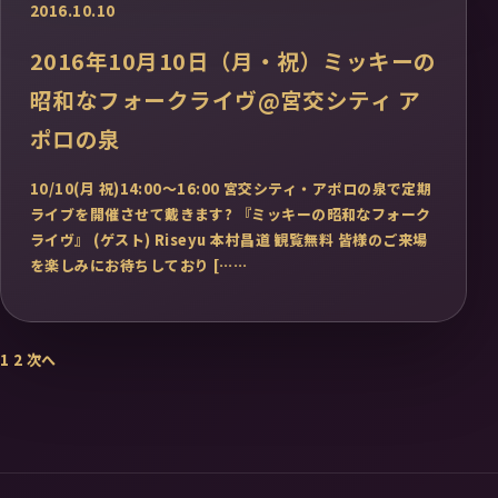
2016.10.10
2016年10月10日（月・祝）ミッキーの
昭和なフォークライヴ@宮交シティ ア
ポロの泉
10/10(月 祝)14:00～16:00 宮交シティ・アポロの泉で定期
ライブを開催させて戴きます? 『ミッキーの昭和なフォーク
ライヴ』 (ゲスト) Riseyu 本村昌道 観覧無料 皆様のご来場
を楽しみにお待ちしており [……
投
1
2
次へ
稿
の
ペ