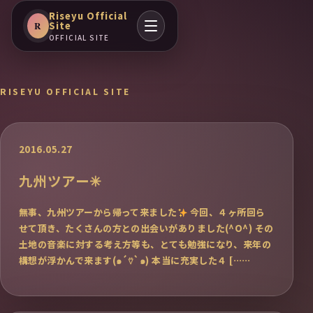
Riseyu Official
Site
R
OFFICIAL SITE
RISEYU OFFICIAL SITE
2016.05.27
九州ツアー✳︎
無事、九州ツアーから帰って来ました
今回、４ヶ所回ら
せて頂き、たくさんの方との出会いがありました(^O^) その
土地の音楽に対する考え方等も、とても勉強になり、来年の
構想が浮かんで来ます(๑´⍢`๑) 本当に充実した４ [……