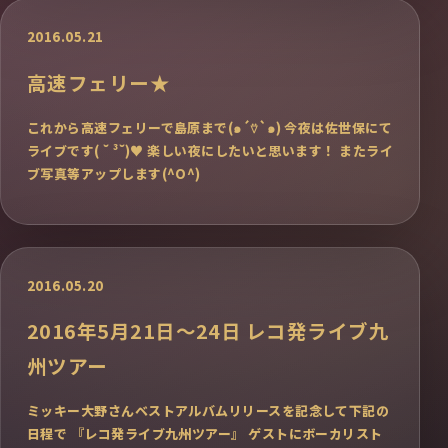
2016.05.21
高速フェリー★
これから高速フェリーで島原まで(๑´⍢`๑) 今夜は佐世保にて
ライブです( ˘ ³˘)♥ 楽しい夜にしたいと思います！ またライ
ブ写真等アップします(^O^)
2016.05.20
2016年5月21日〜24日 レコ発ライブ九
州ツアー
ミッキー大野さんベストアルバムリリースを記念して下記の
日程で 『レコ発ライブ九州ツアー』 ゲストにボーカリスト